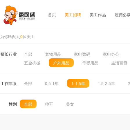
首页
美工招聘
美工作品
雇佣必
为你匹配到
0
位美工
擅长行业
全部
宠物用品
家电数码
家电办公
五金机械
户外用品
母婴用品
生活百货
工作年限
全部
0.5-1年
1-1.5年
1.5-2.5年
2
性别
全部
帅哥
美女