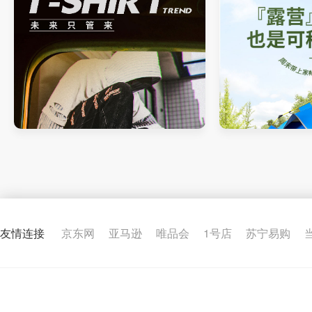
男鞋详情页
帐篷详情页
友情连接
京东网
亚马逊
唯品会
1号店
苏宁易购