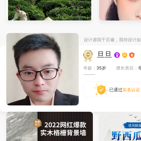
家纺详情页
假睫毛详情页
设计虐我千百遍，我待设计如
旦旦
年龄：
35岁
擅长类目：
已通过
实名认证