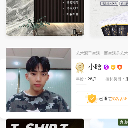
背景墙详情页
膏药详情页
艺术源于生活，而生活是艺术
小晗
年龄：
28岁
擅长类目：
已通过
实名认证