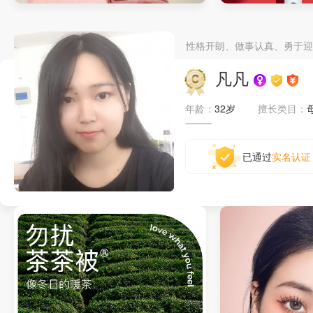
家纺详情
电动牙刷详情页
性格开朗、做事认真、勇于迎
凡凡
年龄：
32岁
擅长类目：
已通过
实名认证