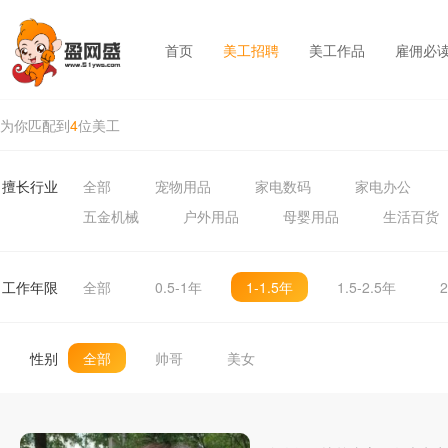
首页
美工招聘
美工作品
雇佣必
为你匹配到
4
位美工
擅长行业
全部
宠物用品
家电数码
家电办公
五金机械
户外用品
母婴用品
生活百货
工作年限
全部
0.5-1年
1-1.5年
1.5-2.5年
2
性别
全部
帅哥
美女