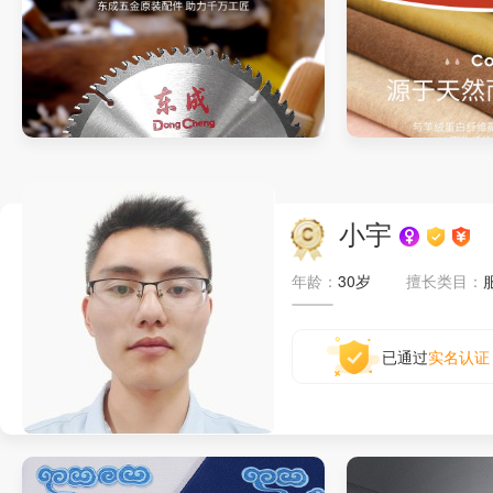
切割片详情页
保暖内衣详情页
小宇
年龄：
30岁
擅长类目：
已通过
实名认证