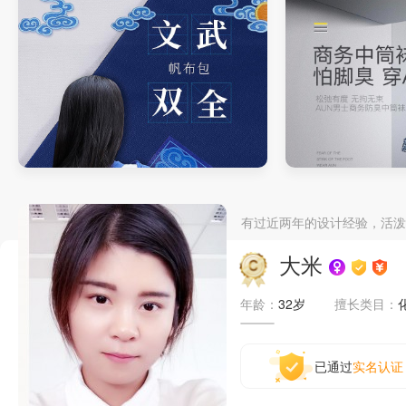
帆布包详情页
袜子详情页
有过近两年的设计经验，活泼
大米
年龄：
32岁
擅长类目：
已通过
实名认证