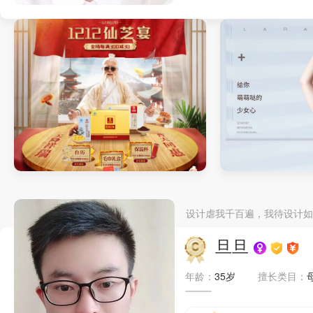
养生壶首页
运动护具详情页
设计虐我千百遍，我待设计如
旦旦
年龄：
35岁
擅长类目：