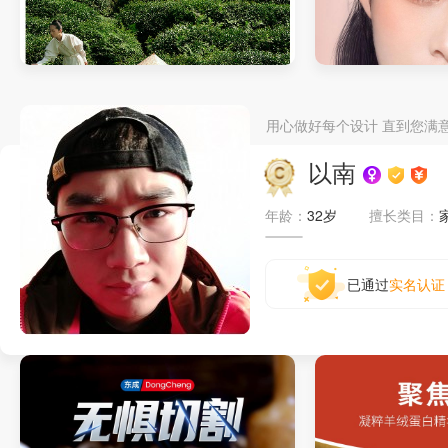
家纺详情页
假睫毛详情页
用心做好每个设计 直到您满
以南
年龄：
32岁
擅长类目：
已通过
实名认证