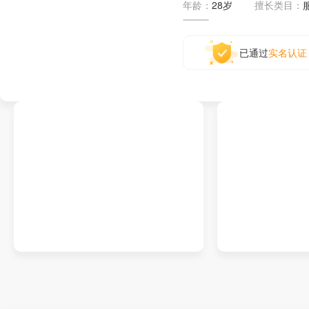
年龄：
28岁
擅长类目：
已通过
实名认证
男鞋详情页
帐篷详情页