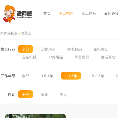
首页
美工招聘
美工作品
雇佣必
为你匹配到
7
位美工
擅长行业
全部
宠物用品
家电数码
家电办公
五金机械
户外用品
母婴用品
生活百货
工作年限
全部
0.5-1年
1-1.5年
1.5-2.5年
2
性别
全部
帅哥
美女