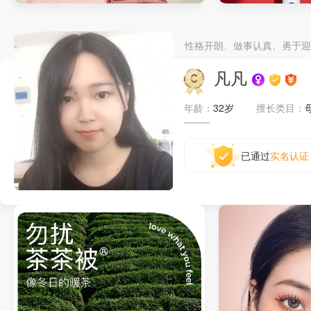
家纺详情
电动牙刷详情页
性格开朗、做事认真、勇于迎
凡凡
年龄：
32岁
擅长类目：
已通过
实名认证