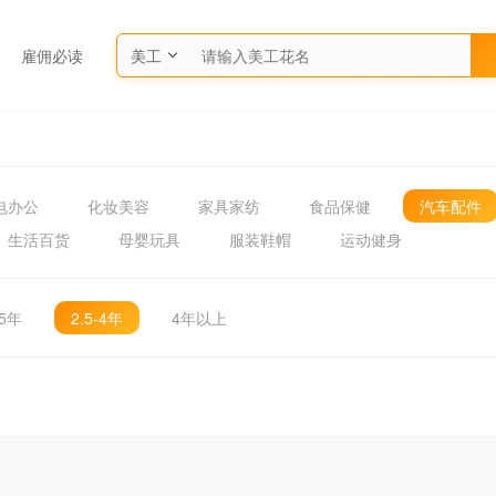
雇佣必读
美工
电办公
化妆美容
家具家纺
食品保健
汽车配件
生活百货
母婴玩具
服装鞋帽
运动健身
.5年
2.5-4年
4年以上